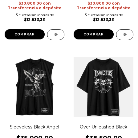
$30.800,00
con
$30.800,00
con
Transferencia o depósito
Transferencia o depósito
3
cuotas sin interés de
3
cuotas sin interés de
$12.833,33
$12.833,33
COMPRAR
COMPRAR
Sleeveless Black Angel
Over Unleashed Black
$35.000,00
$38.500,00