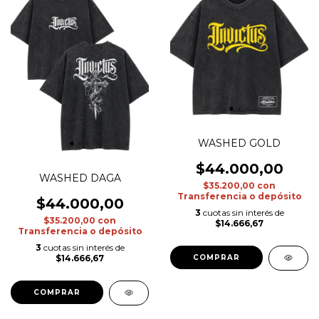
WASHED GOLD
$44.000,00
WASHED DAGA
$35.200,00
con
Transferencia o depósito
$44.000,00
3
cuotas sin interés de
$35.200,00
con
$14.666,67
Transferencia o depósito
3
cuotas sin interés de
$14.666,67
COMPRAR
COMPRAR