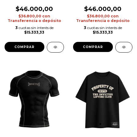
$46.000,00
$46.000,00
$36.800,00
con
$36.800,00
con
Transferencia o depósito
Transferencia o depósito
3
cuotas sin interés de
3
cuotas sin interés de
$15.333,33
$15.333,33
COMPRAR
COMPRAR