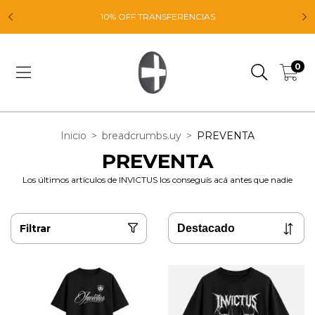
E
10% OFF TRANSFERENCIAS
0
Inicio
>
breadcrumbs.uy
>
PREVENTA
PREVENTA
Los últimos artículos de INVICTUS los conseguís acá antes que nadie
Filtrar