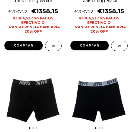
Tank Lifting White
Tank Lifting Black
€1358,15
€1358,15
€2037,22
€2037,22
€1086,52
con
PAGOS
€1086,52
con
PAGOS
EFECTIVO O
EFECTIVO O
TRANSFERENCIA BANCARIA
TRANSFERENCIA BANCARIA
20% OFF
20% OFF
COMPRAR
COMPRAR