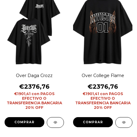
Over Daga Crozz
Over College Flame
€2376,76
€2376,76
€1901,41
con
PAGOS
€1901,41
con
PAGOS
EFECTIVO O
EFECTIVO O
TRANSFERENCIA BANCARIA
TRANSFERENCIA BANCARIA
20% OFF
20% OFF
COMPRAR
COMPRAR