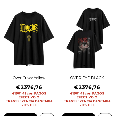
Over Crozz Yellow
OVER EYE BLACK
€2376,76
€2376,76
€1901,41
con
PAGOS
€1901,41
con
PAGOS
EFECTIVO O
EFECTIVO O
TRANSFERENCIA BANCARIA
TRANSFERENCIA BANCARIA
20% OFF
20% OFF