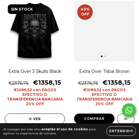
SIN STOCK
43
%
OFF
Extra Over 3 Skulls Black
Extra Over Tribal Brown
€1358,15
€1358,15
€2376,76
€2376,76
€1086,52
con
PAGOS
€1086,52
con
PAGOS
EFECTIVO O
EFECTIVO O
TRANSFERENCIA BANCARIA
TRANSFERENCIA BANCARIA
20% OFF
20% OFF
COMPRAR
VER
Al navegar por este sitio
aceptás el uso de cookies
para
ENTENDIDO
agilizar tu experiencia de compra.