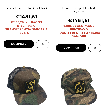
Boxer Large Black & Black
Boxer Large Black &
White
€1481,61
€1481,61
€1185,29
con
PAGOS
EFECTIVO O
€1185,29
con
PAGOS
TRANSFERENCIA BANCARIA
EFECTIVO O
20% OFF
TRANSFERENCIA BANCARIA
20% OFF
COMPRAR
COMPRAR