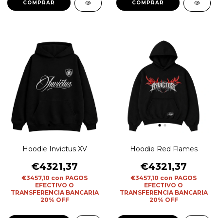
COMPRAR
COMPRAR
Hoodie Invictus XV
Hoodie Red Flames
€4321,37
€4321,37
€3457,10
con
PAGOS
€3457,10
con
PAGOS
EFECTIVO O
EFECTIVO O
TRANSFERENCIA BANCARIA
TRANSFERENCIA BANCARIA
20% OFF
20% OFF