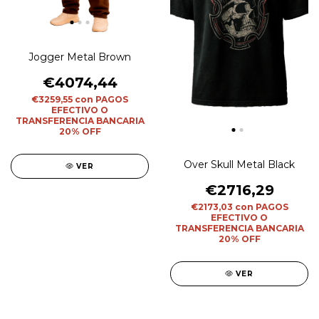
Jogger Metal Brown
€4074,44
€3259,55
con
PAGOS
EFECTIVO O
TRANSFERENCIA BANCARIA
20% OFF
Over Skull Metal Black
VER
€2716,29
€2173,03
con
PAGOS
EFECTIVO O
TRANSFERENCIA BANCARIA
20% OFF
VER