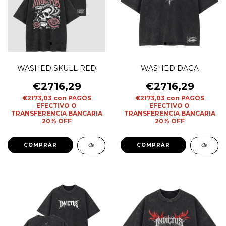
WASHED SKULL RED
WASHED DAGA
€2716,29
€2716,29
€2173,03
con
PAGOS
€2173,03
con
PAGOS
EFECTIVO O
EFECTIVO O
TRANSFERENCIA BANCARIA
TRANSFERENCIA BANCARIA
20% OFF
20% OFF
COMPRAR
COMPRAR