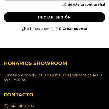
¿Olvidaste tu contraseña?
INICIAR SESIÓN
¿No tenés cuenta aún?
Crear cuenta
HORARIOS SHOWROOM
Lunes a Viernes de 13:00 hs a 19:00 hs | Sábados de 14:00
hs a 17:00 hs
CONTACTO
541161865703